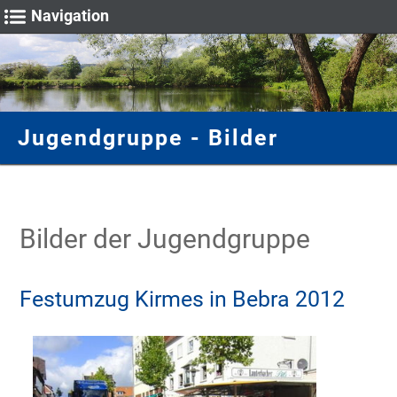
Navigation
Veranstaltungen
Fische & Natur
Unser Verein
Vereinsheim
Gastangler
Gewässer
Sportwart
Galerie
Jugendgruppe - Bilder
Vorstand
Fulda
Hege
Termine
Termine
Anmietung
Angelscheine
Bilder rund um die Angelfischerei
Mitgliedschaft
Stadtteich 1
Gewässeruntersuchung
Fische für Wertung
Vereinsleben
Anfahrt
Schonzeiten & Maße
Impressionen
Chronik
Stadtteich 2
Wertung
Königsball
Fangmeldung
Bilder der Jugendgruppe
Stadtteich 3
Anfahrt
Teich Breitenbach
Festumzug Kirmes in Bebra 2012
Teich Wittig