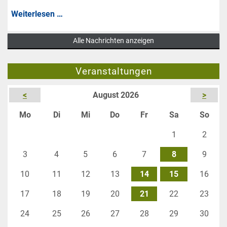
auf
Befristeter
Weiterlesen …
Weiteres
Aufnahmestopp
fürs
Alle Nachrichten anzeigen
bis
Angeln
Februar
gesperrt
Veranstaltungen
2027
<
August 2026
>
ntag
enstag
ttwoch
nnerstag
eitag
mstag
nnta
Mo
Di
Mi
Do
Fr
Sa
So
1
2
3
4
5
6
7
8
9
10
11
12
13
14
15
16
17
18
19
20
21
22
23
24
25
26
27
28
29
30