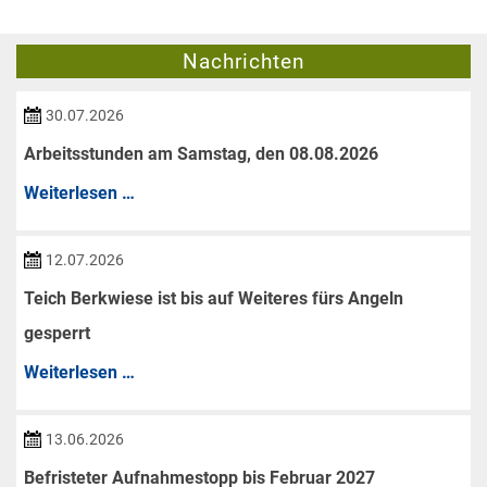
Nachrichten
30.07.2026
Arbeitsstunden am Samstag, den 08.08.2026
Arbeitsstunden
Weiterlesen …
am
Samstag,
12.07.2026
den
Teich Berkwiese ist bis auf Weiteres fürs Angeln
08.08.2026
gesperrt
Teich
Weiterlesen …
Berkwiese
ist
13.06.2026
bis
Befristeter Aufnahmestopp bis Februar 2027