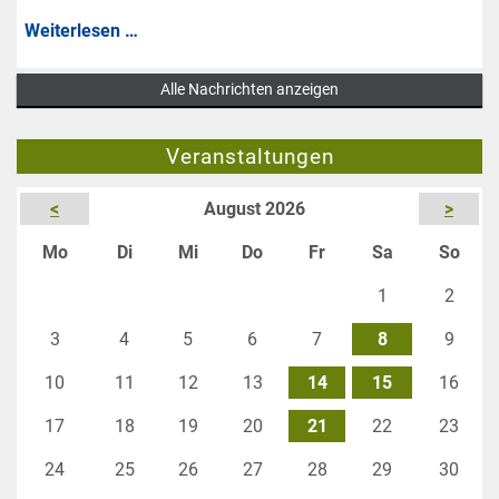
auf
Befristeter
Weiterlesen …
Weiteres
Aufnahmestopp
fürs
Alle Nachrichten anzeigen
bis
Angeln
Februar
gesperrt
Veranstaltungen
2027
<
August 2026
>
ntag
enstag
ttwoch
nnerstag
eitag
mstag
nnta
Mo
Di
Mi
Do
Fr
Sa
So
1
2
3
4
5
6
7
8
9
10
11
12
13
14
15
16
17
18
19
20
21
22
23
24
25
26
27
28
29
30