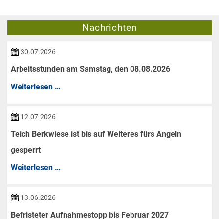
Nachrichten
30.07.2026
Arbeitsstunden am Samstag, den 08.08.2026
Arbeitsstunden
Weiterlesen …
am
Samstag,
12.07.2026
den
Teich Berkwiese ist bis auf Weiteres fürs Angeln
08.08.2026
gesperrt
Teich
Weiterlesen …
Berkwiese
ist
13.06.2026
bis
Befristeter Aufnahmestopp bis Februar 2027