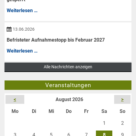
Teich
Weiterlesen …
Berkwiese
ist
13.06.2026
bis
Befristeter Aufnahmestopp bis Februar 2027
auf
Befristeter
Weiterlesen …
Weiteres
Aufnahmestopp
fürs
Alle Nachrichten anzeigen
bis
Angeln
Februar
gesperrt
Veranstaltungen
2027
<
August 2026
>
ntag
enstag
ttwoch
nnerstag
eitag
mstag
nnta
Mo
Di
Mi
Do
Fr
Sa
So
1
2
3
4
5
6
7
8
9