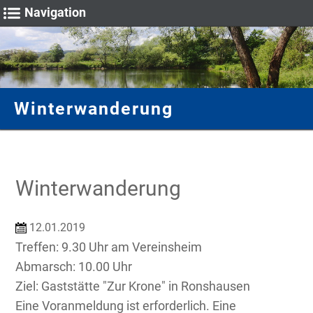
Navigation
Fische & Natur
Unser Verein
Vereinsheim
Gastangler
Gewässer
Sportwart
Galerie
Winterwanderung
Vorstand
Fulda
Hege
Termine
Anmietung
Angelscheine
Bilder rund um die Angelfischerei
Mitgliedschaft
Stadtteich 1
Gewässeruntersuchung
Fische für Wertung
Anfahrt
Schonzeiten & Maße
Impressionen
Chronik
Stadtteich 2
Wertung
Fangmeldung
Winterwanderung
Stadtteich 3
Anfahrt
Teich Breitenbach
12.01.2019
Teich Wittig
Treffen: 9.30 Uhr am Vereinsheim
Abmarsch: 10.00 Uhr
Ziel: Gaststätte "Zur Krone" in Ronshausen
Eine Voranmeldung ist erforderlich. Eine