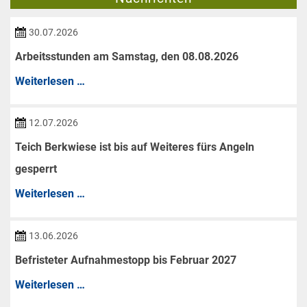
30.07.2026
Arbeitsstunden am Samstag, den 08.08.2026
Arbeitsstunden
Weiterlesen …
am
Samstag,
12.07.2026
den
Teich Berkwiese ist bis auf Weiteres fürs Angeln
08.08.2026
gesperrt
Teich
Weiterlesen …
Berkwiese
ist
13.06.2026
bis
Befristeter Aufnahmestopp bis Februar 2027
auf
Befristeter
Weiterlesen …
Weiteres
Aufnahmestopp