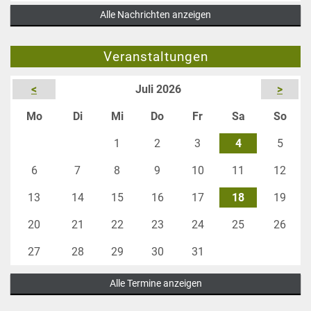
fürs
Alle Nachrichten anzeigen
bis
Angeln
Februar
gesperrt
Veranstaltungen
2027
<
Juli 2026
>
ntag
enstag
ttwoch
nnerstag
eitag
mstag
nnta
Mo
Di
Mi
Do
Fr
Sa
So
1
2
3
4
5
6
7
8
9
10
11
12
13
14
15
16
17
18
19
20
21
22
23
24
25
26
27
28
29
30
31
Alle Termine anzeigen