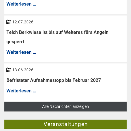
Arbeitsstunden
Weiterlesen …
am
Samstag,
12.07.2026
den
Teich Berkwiese ist bis auf Weiteres fürs Angeln
08.08.2026
gesperrt
Teich
Weiterlesen …
Berkwiese
ist
13.06.2026
bis
Befristeter Aufnahmestopp bis Februar 2027
auf
Befristeter
Weiterlesen …
Weiteres
Aufnahmestopp
fürs
Alle Nachrichten anzeigen
bis
Angeln
Februar
gesperrt
Veranstaltungen
2027