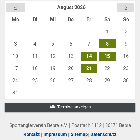
<
August 2026
>
ntag
enstag
ttwoch
nnerstag
eitag
mstag
nnta
Mo
Di
Mi
Do
Fr
Sa
So
1
2
3
4
5
6
7
8
9
10
11
12
13
14
15
16
17
18
19
20
21
22
23
24
25
26
27
28
29
30
31
Alle Termine anzeigen
Sportanglerverein Bebra e.V. | Postfach 1112 | 36171 Bebra
Kontakt
|
Impressum
|
Sitemap
|
Datenschutz