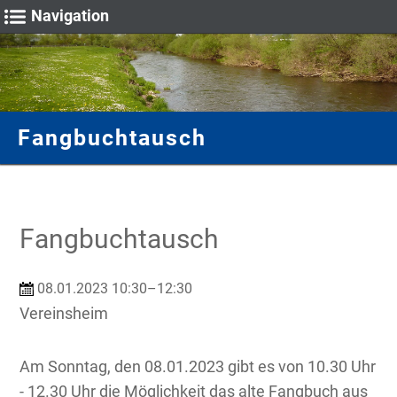
Navigation
Fische & Natur
Unser Verein
Vereinsheim
Gastangler
Gewässer
Sportwart
Galerie
Fangbuchtausch
Vorstand
Fulda
Hege
Termine
Anmietung
Angelscheine
Bilder rund um die Angelfischerei
Mitgliedschaft
Stadtteich 1
Gewässeruntersuchung
Fische für Wertung
Anfahrt
Schonzeiten & Maße
Impressionen
Chronik
Stadtteich 2
Wertung
Fangmeldung
Fangbuchtausch
Stadtteich 3
Anfahrt
Teich Breitenbach
08.01.2023 10:30–12:30
Teich Wittig
Vereinsheim
Am Sonntag, den 08.01.2023 gibt es von 10.30 Uhr
- 12.30 Uhr die Möglichkeit das alte Fangbuch aus