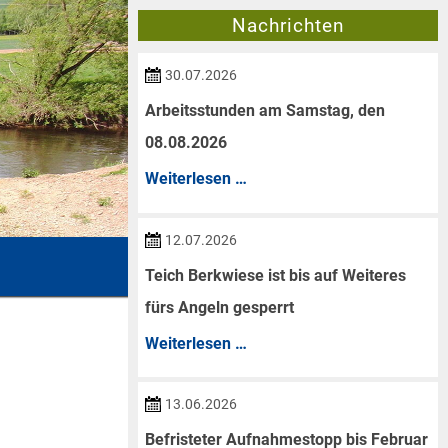
Nachrichten
30.07.2026
Arbeitsstunden am Samstag, den
08.08.2026
Arbeitsstunden
Weiterlesen …
am
Samstag,
12.07.2026
den
Teich Berkwiese ist bis auf Weiteres
08.08.2026
fürs Angeln gesperrt
Teich
Weiterlesen …
Berkwiese
ist
13.06.2026
bis
Befristeter Aufnahmestopp bis Februar