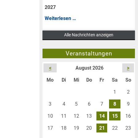
auf
2027
Weiteres
Befristeter
Weiterlesen …
fürs
Aufnahmestopp
Angeln
Alle Nachrichten anzeigen
bis
gesperrt
Februar
Veranstaltungen
2027
<
August 2026
>
ntag
enstag
ttwoch
nnerstag
eitag
mstag
nn
Mo
Di
Mi
Do
Fr
Sa
So
1
2
3
4
5
6
7
8
9
10
11
12
13
14
15
16
17
18
19
20
21
22
23