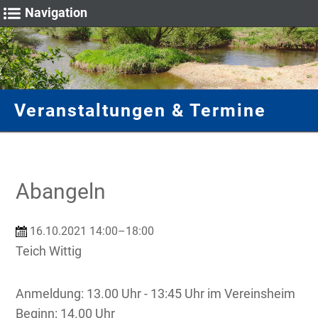
Navigation
Fische & Natur
Unser Verein
Vereinsheim
Gastangler
Gewässer
Sportwart
Galerie
Veranstaltungen & Termine
Vorstand
Fulda
Hege
Termine
Anmietung
Angelscheine
Bilder rund um die Angelfischerei
Mitgliedschaft
Stadtteich 1
Gewässeruntersuchung
Fische für Wertung
Anfahrt
Schonzeiten & Maße
Impressionen
Chronik
Stadtteich 2
Wertung
Fangmeldung
Abangeln
Stadtteich 3
Anfahrt
Teich Breitenbach
16.10.2021 14:00–18:00
Teich Wittig
Teich Wittig
Anmeldung: 13.00 Uhr - 13:45 Uhr im Vereinsheim
Beginn: 14.00 Uhr