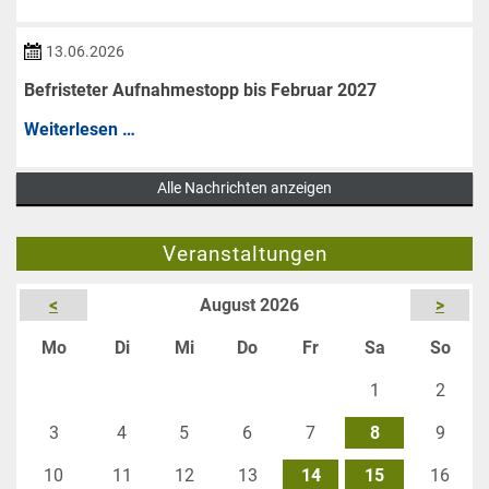
Berkwiese
ist
13.06.2026
bis
Befristeter Aufnahmestopp bis Februar 2027
auf
Befristeter
Weiterlesen …
Weiteres
Aufnahmestopp
fürs
Alle Nachrichten anzeigen
bis
Angeln
Februar
gesperrt
Veranstaltungen
2027
<
August 2026
>
ntag
enstag
ttwoch
nnerstag
eitag
mstag
nnta
Mo
Di
Mi
Do
Fr
Sa
So
1
2
3
4
5
6
7
8
9
10
11
12
13
14
15
16